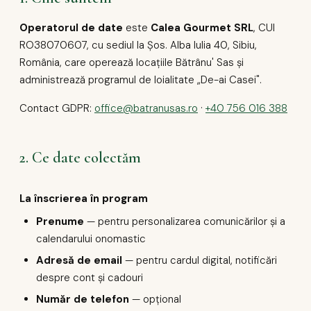
Operatorul de date
este
Calea Gourmet SRL
, CUI
RO38070607, cu sediul la Șos. Alba Iulia 40, Sibiu,
România, care operează locațiile Bătrânu' Sas și
administrează programul de loialitate „De-ai Casei".
Contact GDPR:
office@batranusas.ro
·
+40 756 016 388
2. Ce date colectăm
La înscrierea în program
Prenume
— pentru personalizarea comunicărilor și a
calendarului onomastic
Adresă de email
— pentru cardul digital, notificări
despre cont și cadouri
Număr de telefon
— opțional