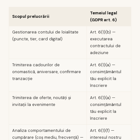
Temeiul legal
Scopul prelucrării
(GDPR art. 6)
Gestionarea contului de loialitate
Art. 6(1)(b) —
(puncte, tier, card digital)
executarea
contractului de
adeziune
Trimiterea cadourilor de
Art. 6(1)(a) —
onomastică, aniversare, confirmare
consimțământul
tranzacție
tău explicit la
înscriere
Trimiterea de oferte, noutăți și
Art. 6(1)(a) —
invitații la evenimente
consimțământul
tău explicit la
înscriere
Analiza comportamentului de
Art. 6(1)(f) —
cumpărare (coș mediu, frecvență) —
interesul nostru