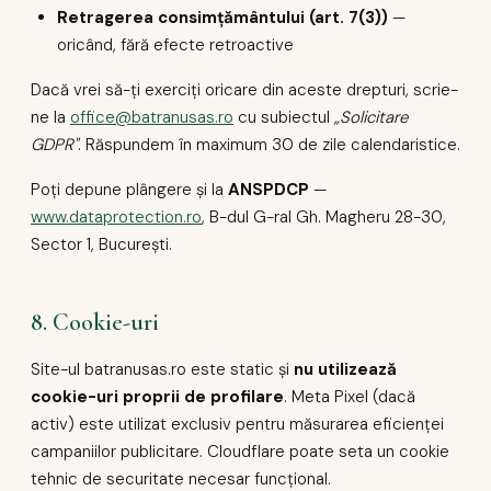
Retragerea consimțământului (art. 7(3))
—
oricând, fără efecte retroactive
Dacă vrei să-ți exerciți oricare din aceste drepturi, scrie-
ne la
office@batranusas.ro
cu subiectul
„Solicitare
GDPR"
. Răspundem în maximum 30 de zile calendaristice.
Poți depune plângere și la
ANSPDCP
—
www.dataprotection.ro
, B-dul G-ral Gh. Magheru 28-30,
Sector 1, București.
8. Cookie-uri
Site-ul batranusas.ro este static și
nu utilizează
cookie-uri proprii de profilare
. Meta Pixel (dacă
activ) este utilizat exclusiv pentru măsurarea eficienței
campaniilor publicitare. Cloudflare poate seta un cookie
tehnic de securitate necesar funcțional.