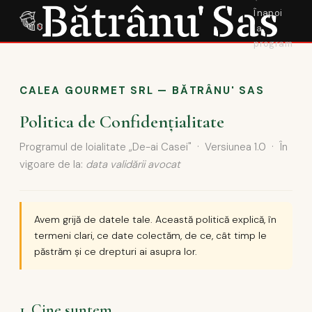
Înapoi
la
program
CALEA GOURMET SRL — BĂTRÂNU' SAS
Politica de Confidențialitate
Programul de loialitate „De-ai Casei" · Versiunea 1.0 · În
vigoare de la:
data validării avocat
Avem grijă de datele tale. Această politică explică, în
termeni clari, ce date colectăm, de ce, cât timp le
păstrăm și ce drepturi ai asupra lor.
1. Cine suntem