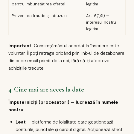
pentru îmbunătățirea ofertei
legitim
Prevenirea fraudei și abuzului
Art. 6(1)(f) —
interesul nostru
legitim
Important:
Consimțământul acordat la înscriere este
voluntar. Îl poți retrage oricând prin link-ul de dezabonare
din orice email primit de la noi, fără să-ți afecteze
achizițiile trecute.
4. Cine mai are acces la date
Împuterniciți (procesatori) — lucrează în numele
nostru:
Leat
— platforma de loialitate care gestionează
conturile, punctele și cardul digital. Acționează strict